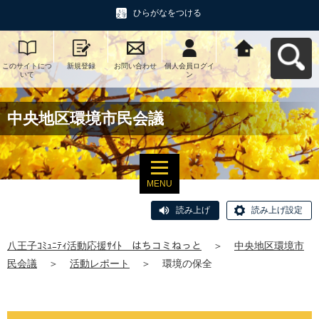
ひらがなをつける
このサイトにつ
新規登録
お問い合わせ
個人会員ログイ
八王子ｺﾐｭﾆﾃｨ活
いて
ン
動応援ｻｲﾄ はち
コミねっとへ戻
る
中央地区環境市民会議
MENU
読み上げ
読み上げ設定
八王子ｺﾐｭﾆﾃｨ活動応援ｻｲﾄ はちコミねっと
＞
中央地区環境市
民会議
＞
活動レポート
＞
環境の保全