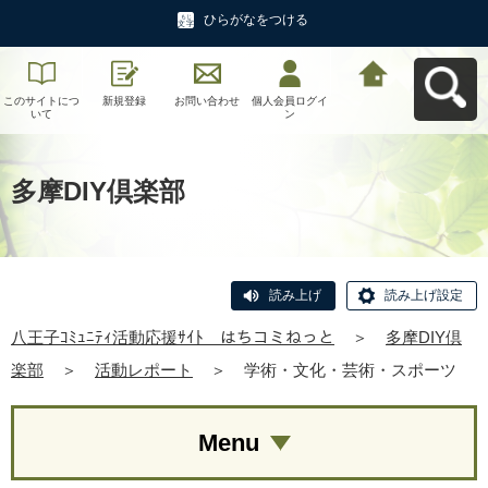
ひらがなをつける
このサイトにつ
新規登録
お問い合わせ
個人会員ログイ
八王子ｺﾐｭﾆﾃｨ活
いて
ン
動応援ｻｲﾄ はち
コミねっとへ戻
る
多摩DIY倶楽部
読み上げ
読み上げ設定
八王子ｺﾐｭﾆﾃｨ活動応援ｻｲﾄ はちコミねっと
＞
多摩DIY倶
楽部
＞
活動レポート
＞
学術・文化・芸術・スポーツ
Menu