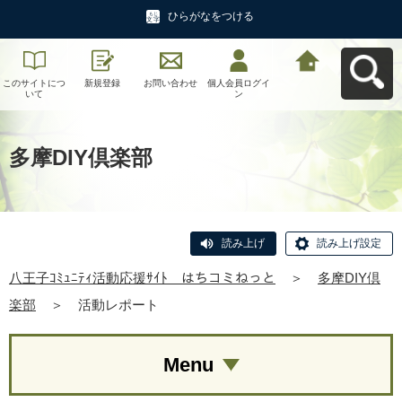
ひらがなをつける
このサイトにつ
新規登録
お問い合わせ
個人会員ログイ
八王子ｺﾐｭﾆﾃｨ活
いて
ン
動応援ｻｲﾄ はち
コミねっとへ戻
る
多摩DIY倶楽部
読み上げ
読み上げ設定
八王子ｺﾐｭﾆﾃｨ活動応援ｻｲﾄ はちコミねっと
＞
多摩DIY倶
楽部
＞
活動レポート
Menu