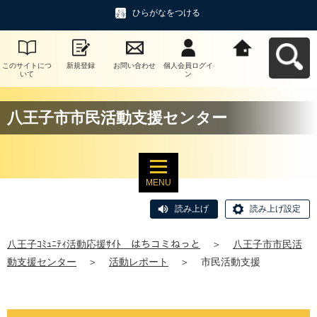
ひらがなをつける
このサイトにつ
新規登録
お問い合わせ
個人会員ログイ
八王子ｺﾐｭﾆﾃｨ活
いて
ン
動応援ｻｲﾄ はち
コミねっとへ戻
る
八王子市市民活動支援センター
MENU
読み上げ
読み上げ設定
八王子ｺﾐｭﾆﾃｨ活動応援ｻｲﾄ はちコミねっと
＞
八王子市市民活
動支援センター
＞
活動レポート
＞
市民活動支援