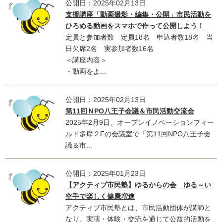
公開日：2025年02月13日
支援講座「動画撮影・編集・公開」市民活動を
ひろめる動画をスマホで作って公開しよう！
定員と参加者数 定員18名 申込者数18名 当
日欠席2名 実参加者数16名
＜講座内容＞
・動画をよ...
公開日：2025年02月13日
第11回ＮPO八王子会議＆市民活動交流会
2025年2月9日、オープンイノベーションフィー
ルド多摩２Fの会議室で「第11回NPO八王子会
議＆市...
公開日：2025年01月23日
【アクティブ市民塾】ゆるからの会 ゆる～い
空手で楽しく健康増進
アクティブ市民塾とは、市民活動団体が講師と
なり、実演・体験・交流を通じて公益的活動を