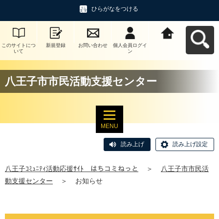
ひらがなをつける
このサイトにつ
新規登録
お問い合わせ
個人会員ログイ
八王子ｺﾐｭﾆﾃｨ活
いて
ン
動応援ｻｲﾄ はち
コミねっとへ戻
る
八王子市市民活動支援センター
MENU
読み上げ
読み上げ設定
八王子ｺﾐｭﾆﾃｨ活動応援ｻｲﾄ はちコミねっと
＞
八王子市市民活
動支援センター
＞
お知らせ