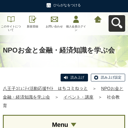
ひらがなをつける
このサイトにつ
新規登録
お問い合わせ
個人会員ログイ
八王子ｺﾐｭﾆﾃｨ活
いて
ン
動応援ｻｲﾄ はち
コミねっとへ戻
る
NPOお金と金融・経済知識を学ぶ会
読み上げ
読み上げ設定
八王子ｺﾐｭﾆﾃｨ活動応援ｻｲﾄ はちコミねっと
＞
NPOお金と
金融・経済知識を学ぶ会
＞
イベント・講座
＞
社会教
育
Menu