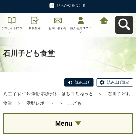
ひらがなをつける
このサイトにつ
新規登録
お問い合わせ
個人会員ログイ
八王子ｺﾐｭﾆﾃｨ活
いて
ン
動応援ｻｲﾄ はち
コミねっとへ戻
る
石川子ども食堂
読み上げ
読み上げ設定
八王子ｺﾐｭﾆﾃｨ活動応援ｻｲﾄ はちコミねっと
＞
石川子ども
食堂
＞
活動レポート
＞
こども
Menu