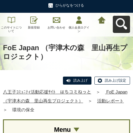
ひらがなをつける
このサイトにつ
新規登録
お問い合わせ
個人会員ログイ
八王子ｺﾐｭﾆﾃｨ活
いて
ン
動応援ｻｲﾄ はち
コミねっとへ戻
る
FoE Japan （宇津木の森 里山再生プ
ロジェクト）
読み上げ
読み上げ設定
八王子ｺﾐｭﾆﾃｨ活動応援ｻｲﾄ はちコミねっと
＞
FoE Japan
（宇津木の森 里山再生プロジェクト）
＞
活動レポート
＞
環境の保全
Menu