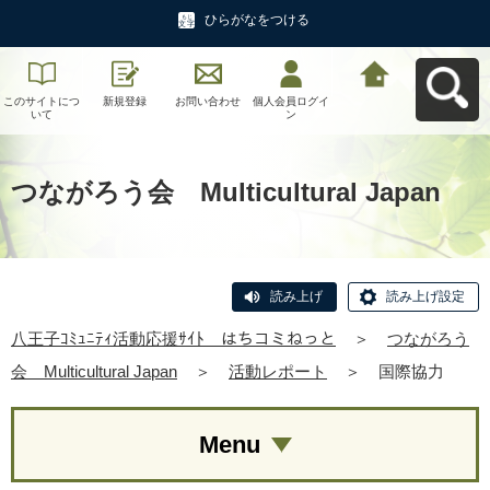
ひらがなをつける
このサイトにつ
新規登録
お問い合わせ
個人会員ログイ
八王子ｺﾐｭﾆﾃｨ活
いて
ン
動応援ｻｲﾄ はち
コミねっとへ戻
る
つながろう会 Multicultural Japan
読み上げ
読み上げ設定
八王子ｺﾐｭﾆﾃｨ活動応援ｻｲﾄ はちコミねっと
＞
つながろう
会 Multicultural Japan
＞
活動レポート
＞
国際協力
Menu