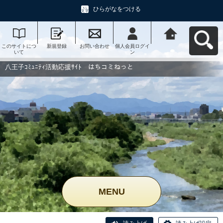
ひらがなをつける
このサイトにつ
新規登録
お問い合わせ
個人会員ログイ
八王子ｺﾐｭﾆﾃｨ活
いて
ン
動応援ｻｲﾄ はち
コミねっとへ戻
る
八王子ｺﾐｭﾆﾃｨ活動応援ｻｲﾄ はちコミねっと
MENU