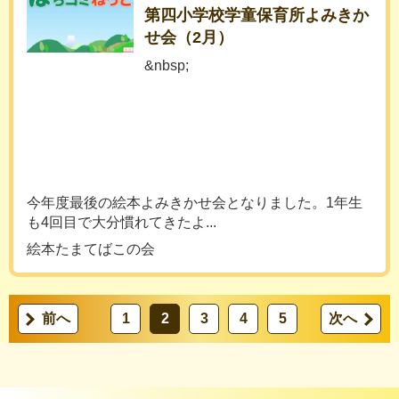
第四小学校学童保育所よみきか
せ会（2月）
&nbsp;
今年度最後の絵本よみきかせ会となりました。1年生
も4回目で大分慣れてきたよ...
絵本たまてばこの会
前へ
1
2
3
4
5
次へ