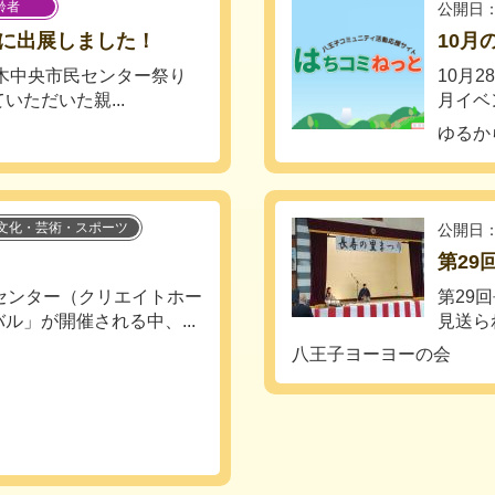
齢者
公開日：
に出展しました！
10月
れた由木中央市民センター祭り
10月
ただいた親...
月イベ
ゆるか
文化・芸術・スポーツ
公開日：
第29
センター（クリエイトホー
第29
ル」が開催される中、...
見送ら
八王子ヨーヨーの会