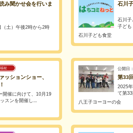
読み聞かせ会を行いま
石川子
石川子
子ども：
1月22日（土）午後2時から2時
石川子ども食堂
福祉
公開日：
ァッションショー、
第33
！
2025
て第3
ー開催に向けて、10月19
ッスンを開催し...
八王子ヨーヨーの会