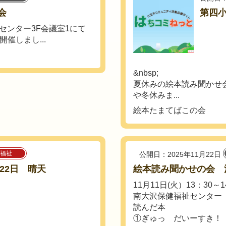
会
第四小
市民センター3F会議室1にて
催しまし...
&nbsp;
夏休みの絵本読み聞かせ
や冬休みま...
絵本たまてばこの会
福祉
公開日：2025年11月22日
22日 晴天
絵本読み聞かせの会 
11月11日(火）13：30～1
南大沢保健福祉センター
読んだ本
①ぎゅっ だいーすき！