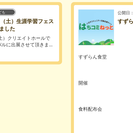
ども
公開日：
日（土）生涯学習フェス
すずら
ました
（土）クリエイトホールで
ルに出展させて頂きま...
すずらん食堂
開催
食料配布会