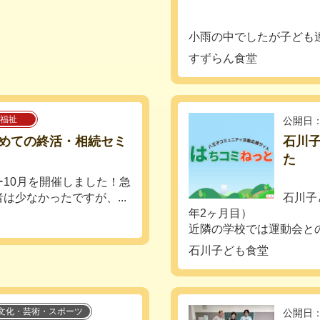
小雨の中でしたが子ども達
すずらん食堂
福祉
公開日：
「はじめての終活・相続セミ
石川子
た
10月を開催しました！急
は少なかったですが、...
石川子
年2ヶ月目）
近隣の学校では運動会とのこ
石川子ども食堂
文化・芸術・スポーツ
公開日：