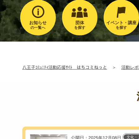
お知らせ
団体
イベント・講座
の一覧へ
を探す
を探す
八王子ｺﾐｭﾆﾃｨ活動応援ｻｲﾄ はちコミねっと
＞
活動レポ
文化・
公開日：2025年12月08日