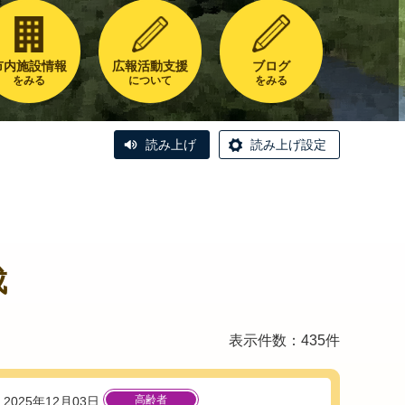
市内施設情報
広報活動支援
ブログ
をみる
について
をみる
読み上げ
読み上げ設定
成
表示件数：435件
高齢者
2025年12月03日