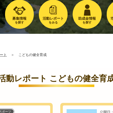
募集情報
活動レポート
助成金情報
を探す
をみる
を探す
ート
＞
こどもの健全育成
活動レポート こどもの健全育
スポーツ
公開日：