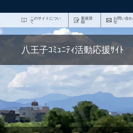
サイト内検索
このサイトについ
新規登
お問い合わ
て
録
せ
八王子ｺﾐｭﾆﾃｨ活動応援ｻｲ