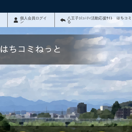
個人会員ログイ
八王子ｺﾐｭﾆﾃｨ活動応援ｻｲﾄ はちコ
ン
る
ﾄ はちコミねっと