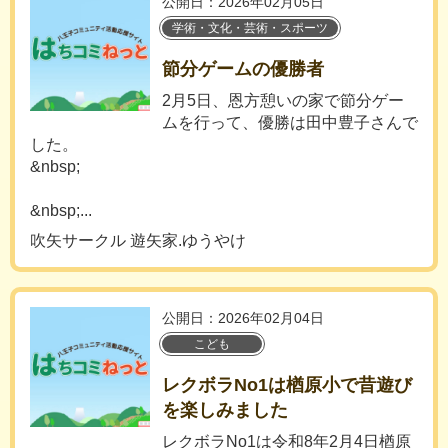
公開日：2026年02月05日
学術・文化・芸術・スポーツ
節分ゲームの優勝者
2月5日、恩方憩いの家で節分ゲー
ムを行って、優勝は田中豊子さんで
した。
&nbsp;
&nbsp;...
吹矢サークル 遊矢家.ゆうやけ
公開日：2026年02月04日
こども
レクボラNo1は楢原小で昔遊び
を楽しみました
レクボラNo1は令和8年2月4日楢原