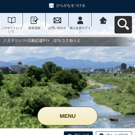
ひらがなをつける
このサイトにつ
新規登録
お問い合わせ
個人会員ログイ
八王子ｺﾐｭﾆﾃｨ活
いて
ン
動応援ｻｲﾄ はち
コミねっとへ戻
る
八王子ｺﾐｭﾆﾃｨ活動応援ｻｲﾄ はちコミねっと
MENU