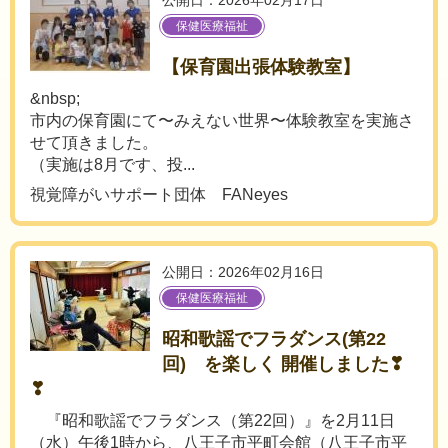
公開日：2026年02月17日
保健医療福祉
【保育園出張体験教室】
&nbsp;
市内の保育園にて〜みえない世界〜体験教室を実施さ
せて頂きました。
（実施は8月です、投...
視覚障がいサポート団体 FANeyes
公開日：2026年02月16日
保健医療福祉
昭和歌謡でフラダンス(第22
回) を楽しく 開催しました❣
❣
『昭和歌謡でフラダンス（第22回）』を2月11日
（水）午後1時から、八王子市平町会館（八王子市平