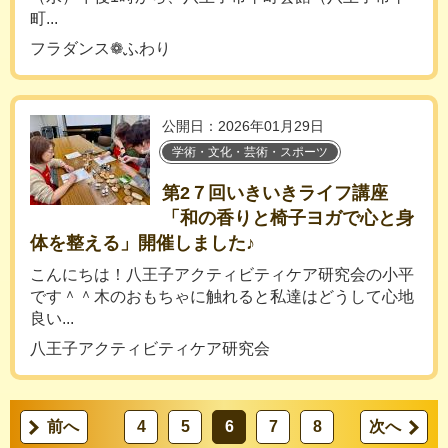
町...
フラダンス❁ふわり
公開日：2026年01月29日
学術・文化・芸術・スポーツ
第2７回いきいきライフ講座
「和の香りと椅子ヨガで心と身
体を整える」開催しました♪
こんにちは！八王子アクティビティケア研究会の小平
です＾＾木のおもちゃに触れると私達はどうして心地
良い...
八王子アクティビティケア研究会
前へ
4
5
6
7
8
次へ