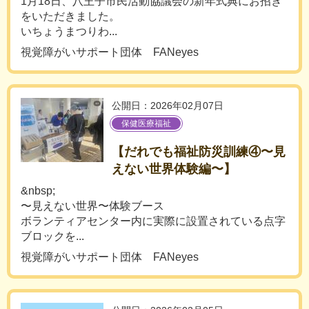
1月18日、八王子市民活動協議会の新年式典にお招き
をいただきました。
いちょうまつりわ...
視覚障がいサポート団体 FANeyes
公開日：2026年02月07日
保健医療福祉
【だれでも福祉防災訓練④〜見
えない世界体験編〜】
&nbsp;
〜見えない世界〜体験ブース
ボランティアセンター内に実際に設置されている点字
ブロックを...
視覚障がいサポート団体 FANeyes