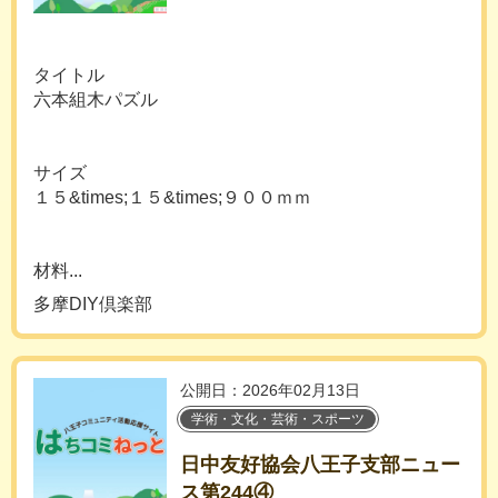
タイトル
六本組木パズル
サイズ
１５&times;１５&times;９００ｍｍ
材料...
多摩DIY倶楽部
公開日：2026年02月13日
学術・文化・芸術・スポーツ
日中友好協会八王子支部ニュー
ス第244④