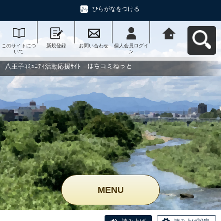
ひらがなをつける
このサイトにつ
新規登録
お問い合わせ
個人会員ログイ
八王子ｺﾐｭﾆﾃｨ活
いて
ン
動応援ｻｲﾄ はち
コミねっとへ戻
る
八王子ｺﾐｭﾆﾃｨ活動応援ｻｲﾄ はちコミねっと
MENU