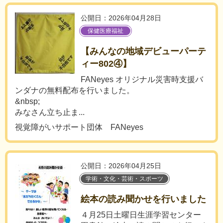
公開日：2026年04月28日
保健医療福祉
【みんなの地域デビューパーテ
ィー802④】
FANeyes オリジナル災害時支援バ
ンダナの無料配布を行いました。
&nbsp;
みなさん立ち止ま...
視覚障がいサポート団体 FANeyes
公開日：2026年04月25日
学術・文化・芸術・スポーツ
絵本の読み聞かせを行いました
４月25日土曜日生涯学習センター