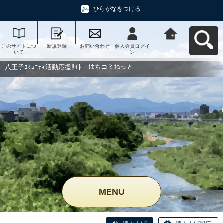
ひらがなをつける
このサイトにつ
新規登録
お問い合わせ
個人会員ログイ
八王子ｺﾐｭﾆﾃｨ活
いて
ン
動応援ｻｲﾄ はち
コミねっとへ戻
る
八王子ｺﾐｭﾆﾃｨ活動応援ｻｲﾄ はちコミねっと
MENU