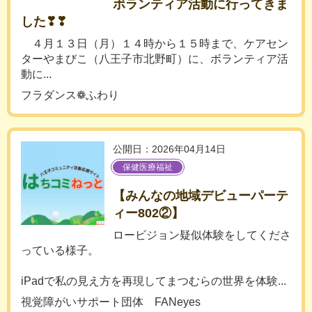
ボランティア活動に行ってきま
した❣❣
４月１３日（月）１４時から１５時まで、ケアセン
ターやまびこ（八王子市北野町）に、ボランティア活
動に...
フラダンス❁ふわり
公開日：2026年04月14日
保健医療福祉
【みんなの地域デビューパーテ
ィー802②】
ロービジョン疑似体験をしてくださ
っている様子。
iPadで私の見え方を再現してまつむらの世界を体験...
視覚障がいサポート団体 FANeyes