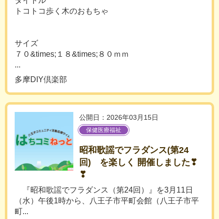
タイトル
トコトコ歩く木のおもちゃ
サイズ
７０&times;１８&times;８０ｍｍ
...
多摩DIY倶楽部
公開日：2026年03月15日
保健医療福祉
昭和歌謡でフラダンス(第24
回) を楽しく 開催しました❣
❣
『昭和歌謡でフラダンス（第24回）』を3月11日
（水）午後1時から、八王子市平町会館（八王子市平
町...