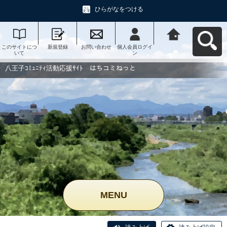
ひらがなをつける
このサイトにつ
新規登録
お問い合わせ
個人会員ログイ
八王子ｺﾐｭﾆﾃｨ活
いて
ン
動応援ｻｲﾄ はち
コミねっとへ戻
る
八王子ｺﾐｭﾆﾃｨ活動応援ｻｲﾄ はちコミねっと
MENU