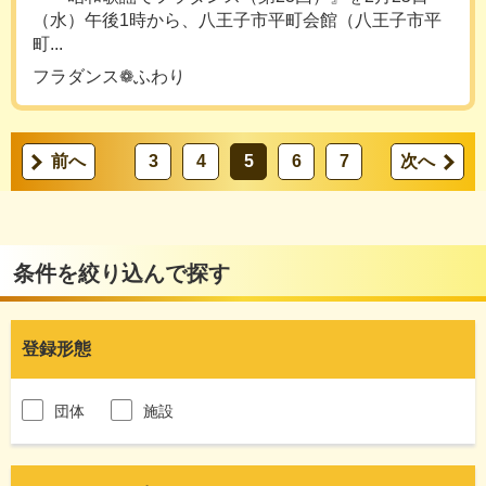
（水）午後1時から、八王子市平町会館（八王子市平
町...
フラダンス❁ふわり
前へ
3
4
5
6
7
次へ
条件を絞り込んで探す
登録形態
団体
施設