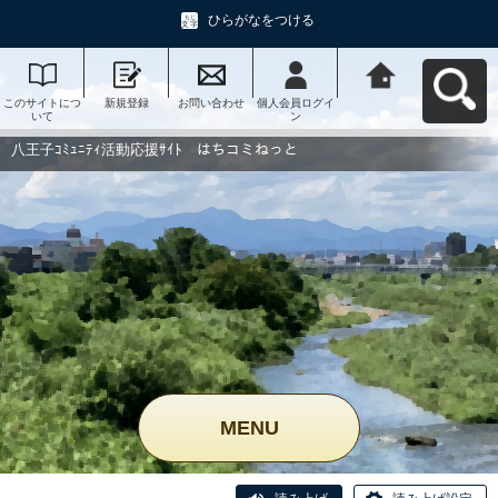
ひらがなをつける
このサイトにつ
新規登録
お問い合わせ
個人会員ログイ
八王子ｺﾐｭﾆﾃｨ活
いて
ン
動応援ｻｲﾄ はち
コミねっとへ戻
る
八王子ｺﾐｭﾆﾃｨ活動応援ｻｲﾄ はちコミねっと
MENU