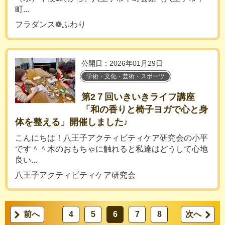
町...
フラダンス❁ふわり
公開日：2026年01月29日
学術・文化・芸術・スポーツ
第2７回いきいきライフ講座
「和の香りと椅子ヨガで心と身
体を整える」開催しました♪
こんにちは！八王子アクティビティケア研究会の小平
です＾＾木のおもちゃに触れると私達はどうして心地
良い...
八王子アクティビティケア研究会
前へ
4
5
6
7
8
次へ