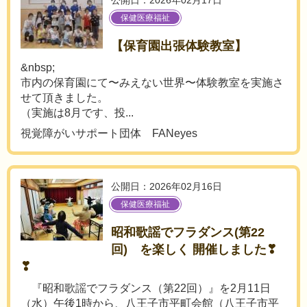
公開日：2026年02月17日
保健医療福祉
【保育園出張体験教室】
&nbsp;
市内の保育園にて〜みえない世界〜体験教室を実施さ
せて頂きました。
（実施は8月です、投...
視覚障がいサポート団体 FANeyes
公開日：2026年02月16日
保健医療福祉
昭和歌謡でフラダンス(第22
回) を楽しく 開催しました❣
❣
『昭和歌謡でフラダンス（第22回）』を2月11日
（水）午後1時から、八王子市平町会館（八王子市平