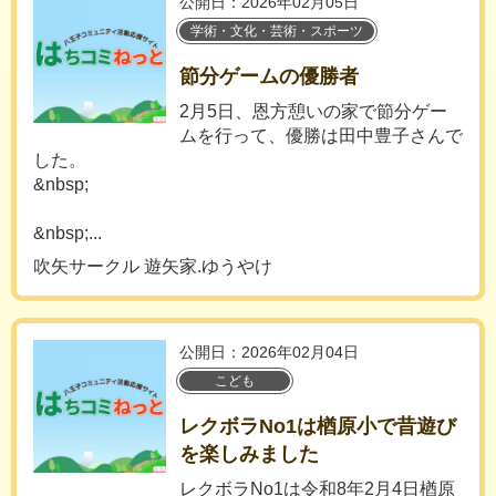
公開日：2026年02月05日
学術・文化・芸術・スポーツ
節分ゲームの優勝者
2月5日、恩方憩いの家で節分ゲー
ムを行って、優勝は田中豊子さんで
した。
&nbsp;
&nbsp;...
吹矢サークル 遊矢家.ゆうやけ
公開日：2026年02月04日
こども
レクボラNo1は楢原小で昔遊び
を楽しみました
レクボラNo1は令和8年2月4日楢原