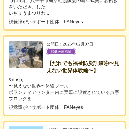
1月18日、八王子市民活動協議会の新年式典にお招き
をいただきました。
いちょうまつりわ...
視覚障がいサポート団体 FANeyes
公開日：2026年02月07日
保健医療福祉
【だれでも福祉防災訓練④〜見
えない世界体験編〜】
&nbsp;
〜見えない世界〜体験ブース
ボランティアセンター内に実際に設置されている点字
ブロックを...
視覚障がいサポート団体 FANeyes