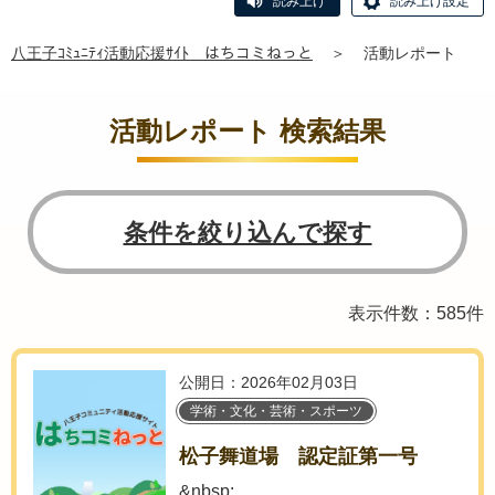
読み上げ
読み上げ設定
八王子ｺﾐｭﾆﾃｨ活動応援ｻｲﾄ はちコミねっと
＞
活動レポート
活動レポート 検索結果
条件を絞り込んで探す
表示件数：585件
公開日：2026年02月03日
学術・文化・芸術・スポーツ
松子舞道場 認定証第一号
&nbsp;