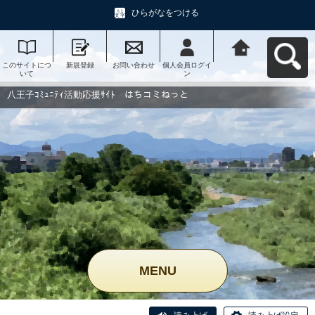
ひらがなをつける
このサイトにつ
新規登録
お問い合わせ
個人会員ログイ
八王子ｺﾐｭﾆﾃｨ活
いて
ン
動応援ｻｲﾄ はち
コミねっとへ戻
る
八王子ｺﾐｭﾆﾃｨ活動応援ｻｲﾄ はちコミねっと
MENU