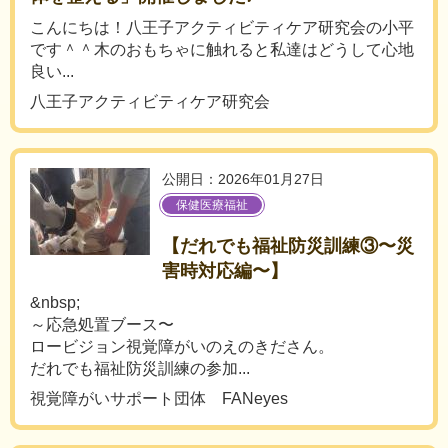
こんにちは！八王子アクティビティケア研究会の小平
です＾＾木のおもちゃに触れると私達はどうして心地
良い...
八王子アクティビティケア研究会
公開日：2026年01月27日
保健医療福祉
【だれでも福祉防災訓練③〜災
害時対応編〜】
&nbsp;
～応急処置ブース〜
ロービジョン視覚障がいのえのきださん。
だれでも福祉防災訓練の参加...
視覚障がいサポート団体 FANeyes