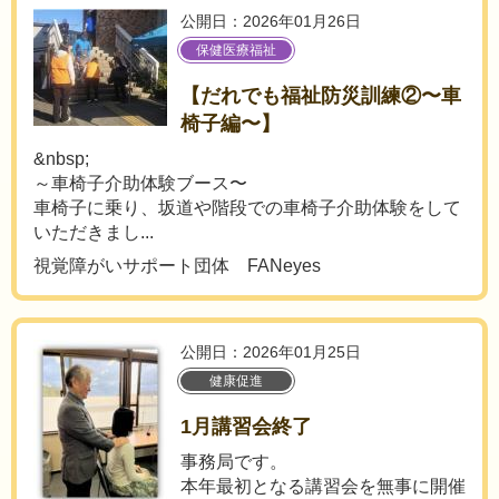
公開日：2026年01月26日
保健医療福祉
【だれでも福祉防災訓練②〜車
椅子編〜】
&nbsp;
～車椅子介助体験ブース〜
車椅子に乗り、坂道や階段での車椅子介助体験をして
いただきまし...
視覚障がいサポート団体 FANeyes
公開日：2026年01月25日
健康促進
1月講習会終了
事務局です。
本年最初となる講習会を無事に開催