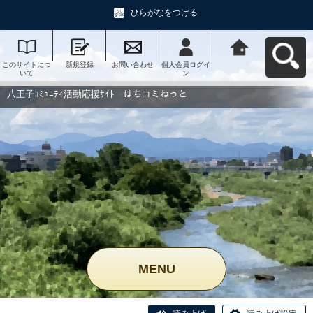
ひらがなをつける
このサイトにつ
新規登録
お問い合わせ
個人会員ログイ
八王子ｺﾐｭﾆﾃｨ活
いて
ン
動応援ｻｲﾄ はち
コミねっとへ戻
る
八王子ｺﾐｭﾆﾃｨ活動応援ｻｲﾄ はちコミねっと
MENU