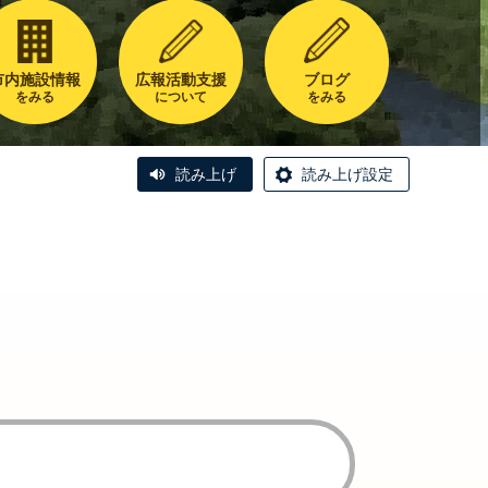
市内施設情報
広報活動支援
ブログ
をみる
について
をみる
読み上げ
読み上げ設定