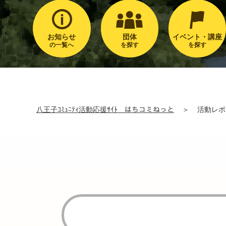
お知らせ
団体
イベント・講座
の一覧へ
を探す
を探す
八王子ｺﾐｭﾆﾃｨ活動応援ｻｲﾄ はちコミねっと
＞
活動レポ