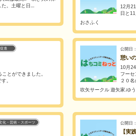
。土曜と日...
12月
日と1
おさふく
促進
公開日：
憩い
10月
ることができました。
フーセ
です。
２０名
吹矢サークル 遊矢家.ゆ
文化・芸術・スポーツ
公開日：
【実