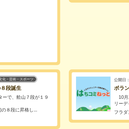
文化・芸術・スポーツ
公開日：
の８段誕生
ボラン
ターで、舩山７段が１９
10月
リーデ
８段に昇格し...
フラダ