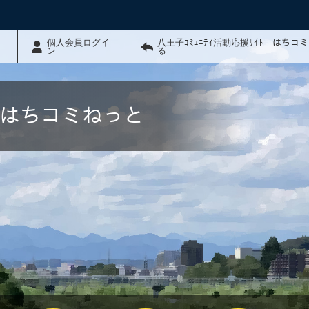
個人会員ログイ
八王子ｺﾐｭﾆﾃｨ活動応援ｻｲﾄ はちコ
ン
る
ﾄ はちコミねっと