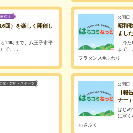
療福祉
公開日：
16回）を楽しく開催し
昭和歌
ました!
3時から14時まで、八王子市平
冷たい
で、...
まで、
フラダンス❁ふわり
文化・芸術・スポーツ
公開日：
【報告
ナー」
はじめ
に寒く
おさふく