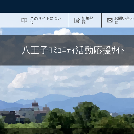
サイト内検索
このサイトについ
新規登
お問い合わ
て
録
せ
八王子ｺﾐｭﾆﾃｨ活動応援ｻｲ