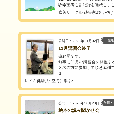
験希望者も新記録を達成しました
吹矢サークル 遊矢家.ゆうやけ
健康
公開日：2025年11月02日
11月講習会終了
事務局です。
無事に11月の講習会を開催す
８名の方に参加して頂き感謝
１...
レイキ健康法~空海に学ぶ~
学術・
公開日：2025年10月29日
絵本の読み聞かせ会