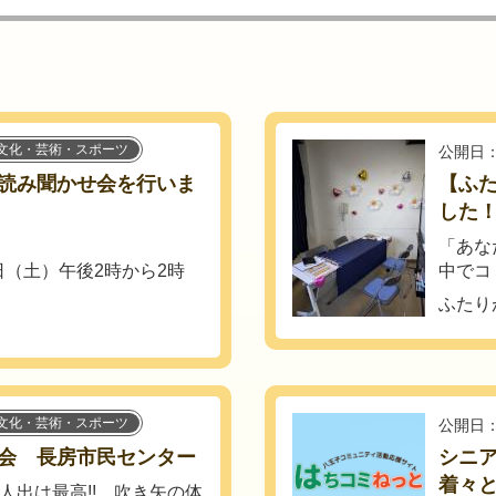
文化・芸術・スポーツ
公開日：
読み聞かせ会を行いま
【ふ
した
「あな
1月22日（土）午後2時から2時
中でコ
ふたり
文化・芸術・スポーツ
公開日：
会 長房市民センター
シニ
着々
て人出は最高!! 吹き矢の体