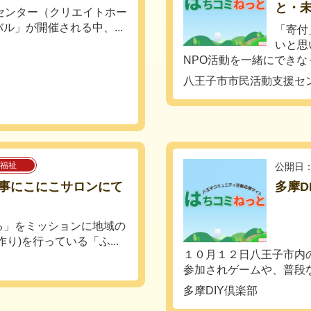
と・
センター（クリエイトホー
ル」が開催される中、...
「寄付
いと思
NPO活動を一緒にできなく
八王子市市民活動支援セ
福祉
公開日：
事にこにこサロンにて
多摩D
る」をミッションに地域の
り)を行っている「ふ...
１０月１２日八王子市内
参加されゲームや、普段なか
多摩DIY倶楽部