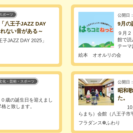
スポーツ
公開日：
王子JAZZ DAY
9月
まれない音がある～
９月２
館で読
AZZ DAY 2025」
テーマ
絵本 オオルリの会
文化・芸術・スポーツ
公開日：
昭和歌
た。
て９０歳の誕生日を迎えまし
昇格と致します。
10月
らまち）会館（八王子市平
フラダンス❁ふわり