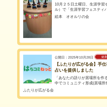
10月２５日土曜日、生涯学習
ル）で「生涯学習フェスティバ
絵本 オオルリの会
健康
公開日：2025年10月28日
【ふたりが広がる会】手仕
占いを提供しました
「あなたの語りが居場所を作
中でコミュニティ形成(居場所作
ふたりが広がる会