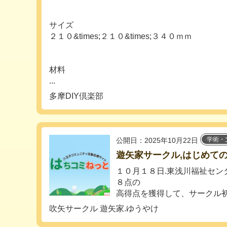
サイズ
２１０&times;２１０&times;３４０ｍｍ
材料
...
多摩DIY倶楽部
学術・
公開日：2025年10月22日
遊矢家サークル,はじめて
１０月１８日.東浅川福祉セン
８点の
高得点を獲得して、サークル初の
吹矢サークル 遊矢家.ゆうやけ