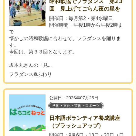
昭和歌謡でフラダンス 第3３
回 見上げてごらん夜の星を
開催日：毎月第2・第4水曜日
開催時間：午後1時から午後2時ま
で
懐かしの昭和歌謡に合わせて、フラダンスを踊りま
す。
今回は、第３３回となります。
坂本九さんの「見...
フラダンス❁ふわり
公開日：2026年07月25日
学術・文化・芸術・スポーツ
日本語ボランティア養成講座
（ブラッシュアップ）
開催日：9月6日・13日・20日（日