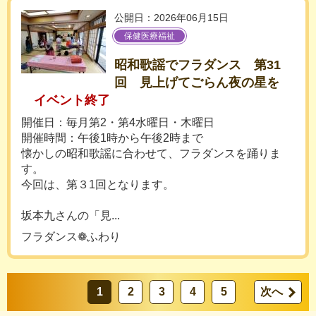
公開日：2026年06月15日
保健医療福祉
昭和歌謡でフラダンス 第31
回 見上げてごらん夜の星を
イベント終了
開催日：毎月第2・第4水曜日・木曜日
開催時間：午後1時から午後2時まで
懐かしの昭和歌謡に合わせて、フラダンスを踊りま
す。
今回は、第３1回となります。
坂本九さんの「見...
フラダンス❁ふわり
1
2
3
4
5
次へ