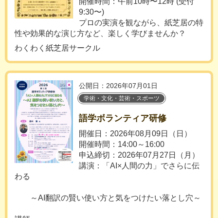
開催時間：午前10時〜12時 (受付
9:30〜)
プロの実演を観ながら、紙芝居の特
性や効果的な演じ方など、楽しく学びませんか？
わくわく紙芝居サークル
公開日：2026年07月01日
学術・文化・芸術・スポーツ
語学ボランティア研修
開催日：2026年08月09日（日）
開催時間：14:00～16:00
申込締切：2026年07月27日（月）
講演：「AI×人間の力」でさらに伝
わる
～AI翻訳の賢い使い方と気をつけたい落とし穴～