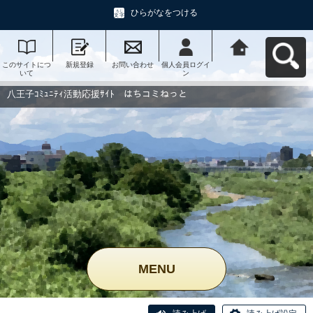
ひらがなをつける
このサイトにつ
新規登録
お問い合わせ
個人会員ログイ
八王子ｺﾐｭﾆﾃｨ活
いて
ン
動応援ｻｲﾄ はち
コミねっとへ戻
る
八王子ｺﾐｭﾆﾃｨ活動応援ｻｲﾄ はちコミねっと
MENU