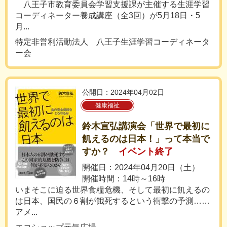
八王子市教育委員会学習支援課が主催する生涯学習
コーディネーター養成講座（全3回）が5月18日・5
月...
特定非営利活動法人 八王子生涯学習コーディネータ
ー会
公開日：2024年04月02日
健康福祉
鈴木宣弘講演会「世界で最初に
飢えるのは日本！」って本当で
すか？
イベント終了
開催日：2024年04月20日（土）
開催時間：14時～16時
いまそこに迫る世界食糧危機、そして最初に飢えるの
は日本、国民の６割が餓死するという衝撃の予測……
アメ...