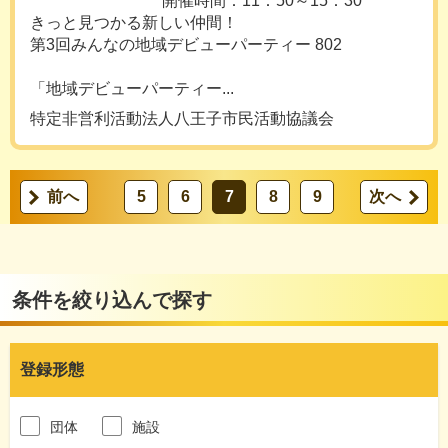
開催時間：11：50～15：30
きっと見つかる新しい仲間！
第3回みんなの地域デビューパーティー 802
「地域デビューパーティー...
特定非営利活動法人八王子市民活動協議会
前へ
5
6
7
8
9
次へ
条件を絞り込んで探す
登録形態
団体
施設