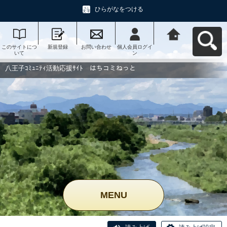
ひらがなをつける
このサイトにつ
新規登録
お問い合わせ
個人会員ログイ
八王子ｺﾐｭﾆﾃｨ活
いて
ン
動応援ｻｲﾄ はち
コミねっとへ戻
る
八王子ｺﾐｭﾆﾃｨ活動応援ｻｲﾄ はちコミねっと
MENU