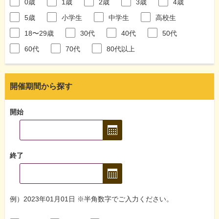
0歳
1歳
2歳
3歳
4歳
5歳
小学生
中学生
高校生
18〜29歳
30代
40代
50代
60代
70代
80代以上
開催期間から探す
開始
終了
例）2023年01月01日 ※半角数字でご入力ください。