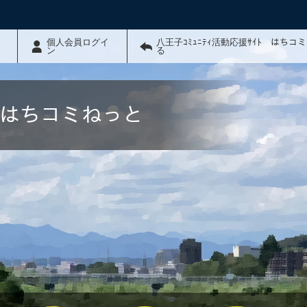
個人会員ログイ
八王子ｺﾐｭﾆﾃｨ活動応援ｻｲﾄ はちコ
ン
る
ﾄ はちコミねっと