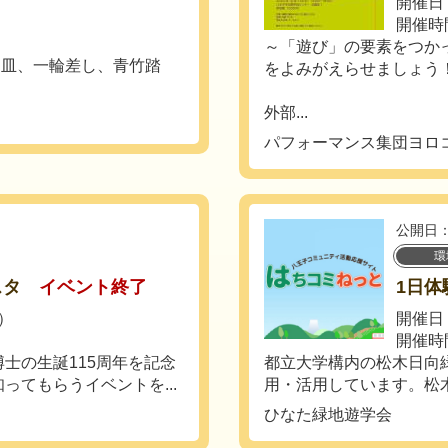
開催日：
開催時間
～「遊び」の要素をつか
皿、一輪差し、青竹踏
をよみがえらせましょう
外部...
パフォーマンス集団ヨロ
公開日：
環
スタ
イベント終了
1日体
日）
開催日：
開催時間
士の生誕115周年を記念
都立大学構内の松木日向
ってもらうイベントを...
用・活用しています。松木
ひなた緑地遊学会