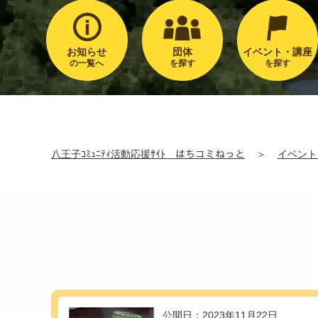
お知らせ
団体
イベント・講座
の一覧へ
を探す
を探す
八王子ｺﾐｭﾆﾃｨ活動応援ｻｲﾄ はちコミねっと
＞
イベント
公開日：2023年11月22日