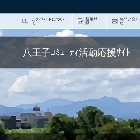
サイト内検索
このサイトについ
新規登
お問い合わ
て
録
せ
八王子ｺﾐｭﾆﾃｨ活動応援ｻｲ