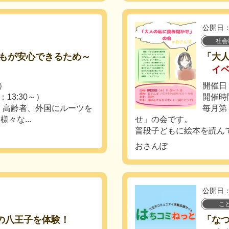
公開日：
社会
もが安心できるため～
「大
イ
土）
開催日：
：13:30～）
開催時間
、高齢者、外国にルーツを
毎月第
々な...
せ」の会です。
普段子どもに絵本を読んで
おさんぽ
公開日：
こ
来の八王子を体験！
「な