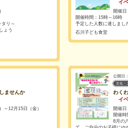
イ
土）
開催日
開催時間：15時～16時
ッタリ～
予定した人数に達しまし
しょう
石川子ども食堂
公開日：
文化・
しませんか
わくわ
イ
土）～12月15日（金）
開催日：
開催時間：
8月の
て、ご自分のお子様にゆか