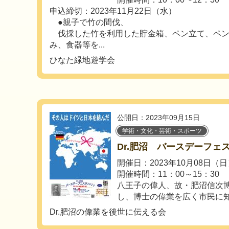
申込締切：2023年11月22日（水）
●親子で竹の間伐、
伐採した竹を利用した貯金箱、ペン立て、ペン
み、食器等を...
ひなた緑地遊学会
公開日：2023年09月15日
学術・文化・芸術・スポーツ
Dr.肥沼 バースデーフェ
開催日：2023年10月08日（
開催時間：11：00～15：30
八王子の偉人、故・肥沼信次博
し、博士の偉業を広く市民に知
Dr.肥沼の偉業を後世に伝える会