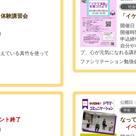
社会
 体験講習会
「イ
開催日：
開催時間
土）
申込締
自分や
プ、心が元気になれる講
生えている真竹を使って
ファシリテーション勉強
公開日：
学術・
ント終了
なっ
イ
日）