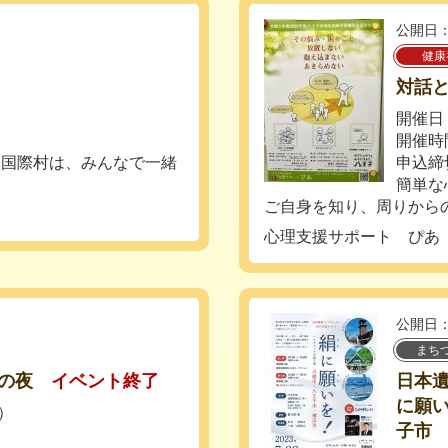
公開日：
健康
対話
開催日：
開催時間
陽国際村は、みんなで一緒
申込締
簡単な
ご自身を知り、周りからの
心理支援サポート ぴあ
公開日：
まち
の夜
イベント終了
日本
に願
土）
子市