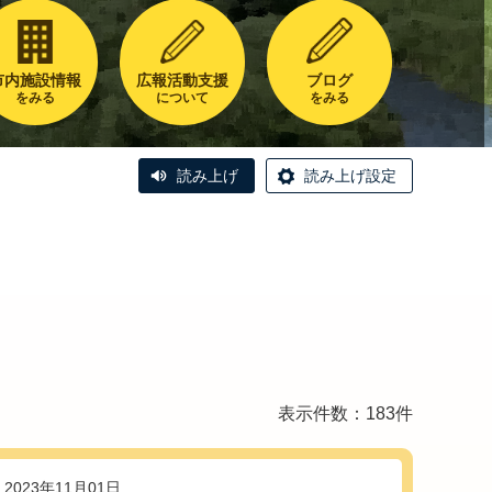
市内施設情報
広報活動支援
ブログ
をみる
について
をみる
読み上げ
読み上げ設定
表示件数：183件
2023年11月01日