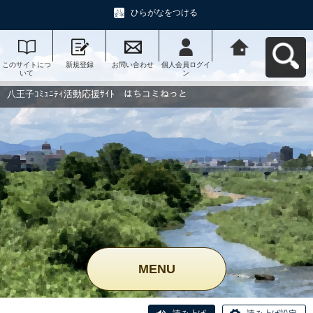
ひらがなをつける
このサイトにつ
新規登録
お問い合わせ
個人会員ログイ
八王子ｺﾐｭﾆﾃｨ活
いて
ン
動応援ｻｲﾄ はち
コミねっとへ戻
る
八王子ｺﾐｭﾆﾃｨ活動応援ｻｲﾄ はちコミねっと
MENU