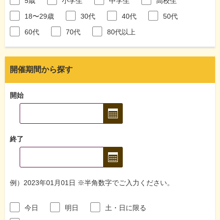
5歳
小学生
中学生
高校生
18〜29歳
30代
40代
50代
60代
70代
80代以上
開催期間から探す
開始
終了
例）2023年01月01日 ※半角数字でご入力ください。
今日
明日
土・日に限る