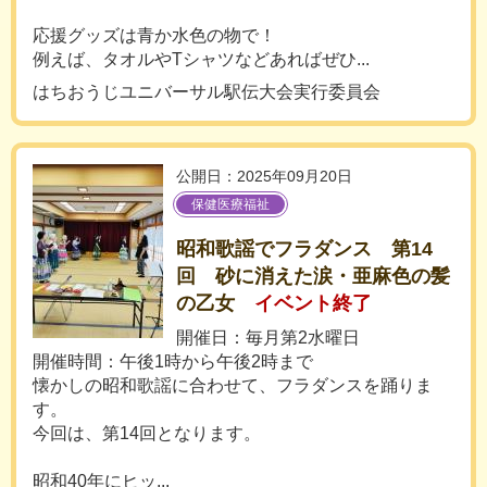
応援グッズは青か水色の物で！
例えば、タオルやTシャツなどあればぜひ...
はちおうじユニバーサル駅伝大会実行委員会
公開日：2025年09月20日
保健医療福祉
昭和歌謡でフラダンス 第14
回 砂に消えた涙・亜麻色の髪
の乙女
イベント終了
開催日：毎月第2水曜日
開催時間：午後1時から午後2時まで
懐かしの昭和歌謡に合わせて、フラダンスを踊りま
す。
今回は、第14回となります。
昭和40年にヒッ...