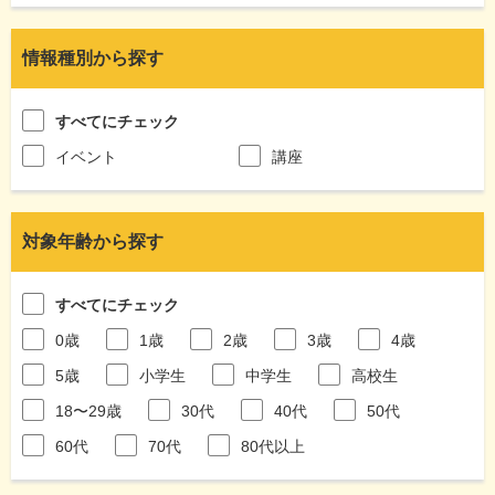
情報種別から探す
すべてにチェック
イベント
講座
対象年齢から探す
すべてにチェック
0歳
1歳
2歳
3歳
4歳
5歳
小学生
中学生
高校生
18〜29歳
30代
40代
50代
60代
70代
80代以上