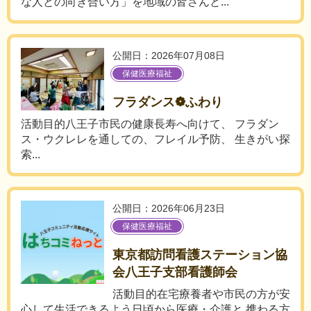
な人との向き合い方」を地域の皆さんと...
公開日：2026年07月08日
保健医療福祉
フラダンス❁ふわり
活動目的八王子市民の健康長寿へ向けて、 フラダン
ス・ウクレレを通しての、フレイル予防、 生きがい探
索...
公開日：2026年06月23日
保健医療福祉
東京都訪問看護ステーション協
会八王子支部看護師会
活動目的在宅療養者や市民の方が安
心して生活できるよう日頃から医療・介護と 携わる方