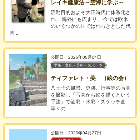
レイキ健康法～空海に学ぶ～
活動目的およそ大正時代に体系化さ
れ、 海外にも広まり、 今では欧米
のいくつかの国ではれっきとした代
替...
公開日：2026年05月04日
学術・文化・芸術・スポーツ
ティファレト・美 （絵の会）
八王子の風景、史跡、行事等の写真
を撮影し「写真から絵を描くという
手法」で油彩・水彩・スケッチ画
等々の...
公開日：2026年04月27日