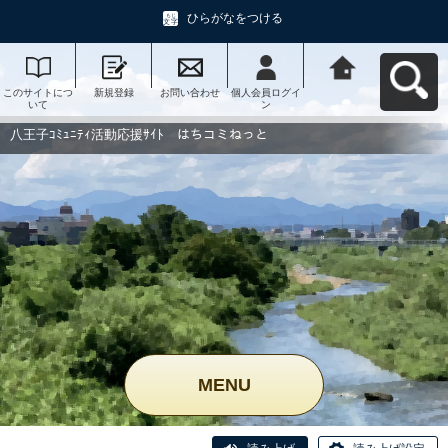
ひらがなをつける
このサイトにつ
新規登録
お問い合わせ
個人会員ログイ
八王子ｺﾐｭﾆﾃｨ活
いて
ン
動応援ｻｲﾄ はち
コミねっとへ戻
る
八王子ｺﾐｭﾆﾃｨ活動応援ｻｲﾄ はちコミねっと
MENU