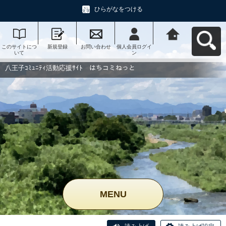
ひらがなをつける
このサイトにつ
新規登録
お問い合わせ
個人会員ログイ
八王子ｺﾐｭﾆﾃｨ活
いて
ン
動応援ｻｲﾄ はち
コミねっとへ戻
る
八王子ｺﾐｭﾆﾃｨ活動応援ｻｲﾄ はちコミねっと
MENU