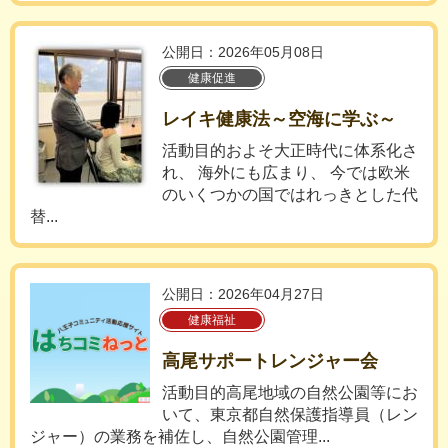
公開日：2026年05月08日
健康促進
レイキ健康法～空海に学ぶ～
活動目的およそ大正時代に体系化さ
れ、 海外にも広まり、 今では欧米
のいくつかの国ではれっきとした代
替...
公開日：2026年04月27日
健康福祉
高尾サポートレンジャー会
活動目的高尾地域の自然公園等にお
いて、東京都自然保護指導員（レン
ジャー）の業務を補佐し、自然公園管理...