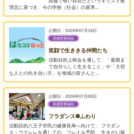
高価で尊い存在だというキリスト教
理念に基づき、今の学校（社会）の基準...
公開日：2026年07月18日
保健医療福祉
笑顔で生ききる仲間たち
活動目的上映会を通して、「最期ま
で自分らしく生きること」や「大切
な人との向き合い方」を地域の皆さんと...
公開日：2026年07月08日
保健医療福祉
フラダンス❁ふわり
活動目的八王子市民の健康長寿へ向けて、 フラダン
ス・ウクレレを通しての、フレイル予防、 生きがい探