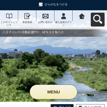
ひらがなをつける
このサイトにつ
新規登録
お問い合わせ
個人会員ログイ
八王子ｺﾐｭﾆﾃｨ活
いて
ン
動応援ｻｲﾄ はち
コミねっとへ戻
る
八王子ｺﾐｭﾆﾃｨ活動応援ｻｲﾄ はちコミねっと
MENU