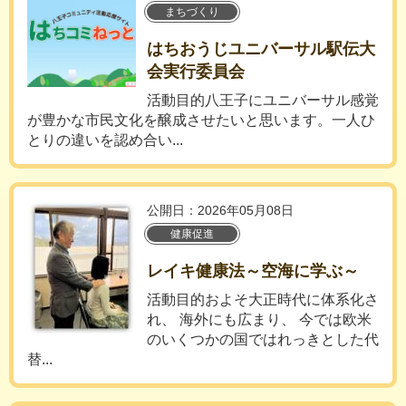
まちづくり
はちおうじユニバーサル駅伝大
会実行委員会
活動目的八王子にユニバーサル感覚
が豊かな市民文化を醸成させたいと思います。一人ひ
とりの違いを認め合い...
公開日：2026年05月08日
健康促進
レイキ健康法～空海に学ぶ～
活動目的およそ大正時代に体系化さ
れ、 海外にも広まり、 今では欧米
のいくつかの国ではれっきとした代
替...