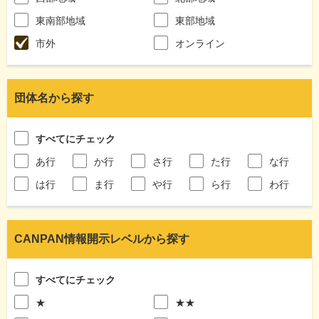
東南部地域
東部地域
市外
オンライン
団体名から探す
すべてにチェック
あ行
か行
さ行
た行
な行
は行
ま行
や行
ら行
わ行
CANPAN情報開示レベルから探す
すべてにチェック
★
★★