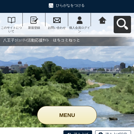
ひらがなをつける
このサイトにつ
新規登録
お問い合わせ
個人会員ログイ
八王子ｺﾐｭﾆﾃｨ活
いて
ン
動応援ｻｲﾄ はち
コミねっとへ戻
る
八王子ｺﾐｭﾆﾃｨ活動応援ｻｲﾄ はちコミねっと
MENU