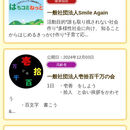
健康福祉
一般社団法人Smile Again
活動目的*誰も取り残されない社会
作り*多様性社会に向け、 知ること
からはじめるきっかけ作り*子育て応...
公開日：2024年12月03日
高齢者
一般社団法人壱拾百千万の会
1日 ・壱善 をしよう
・拾人 と会い挨拶をかわそ
う
・百文字 書こう
&...