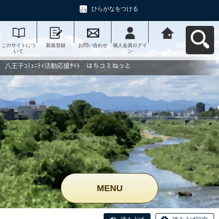
ひらがなをつける
このサイトにつ
新規登録
お問い合わせ
個人会員ログイ
八王子ｺﾐｭﾆﾃｨ活
いて
ン
動応援ｻｲﾄ はち
コミねっとへ戻
る
八王子ｺﾐｭﾆﾃｨ活動応援ｻｲﾄ はちコミねっと
MENU