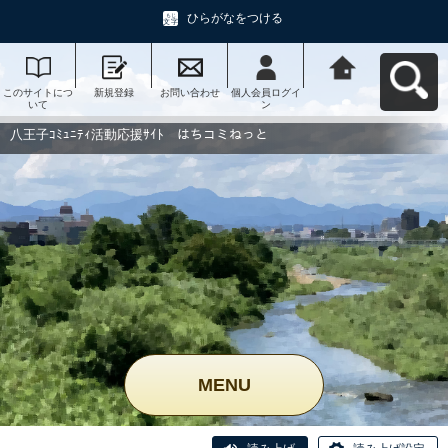
ひらがなをつける
このサイトにつ
新規登録
お問い合わせ
個人会員ログイ
八王子ｺﾐｭﾆﾃｨ活
いて
ン
動応援ｻｲﾄ はち
コミねっとへ戻
る
八王子ｺﾐｭﾆﾃｨ活動応援ｻｲﾄ はちコミねっと
MENU