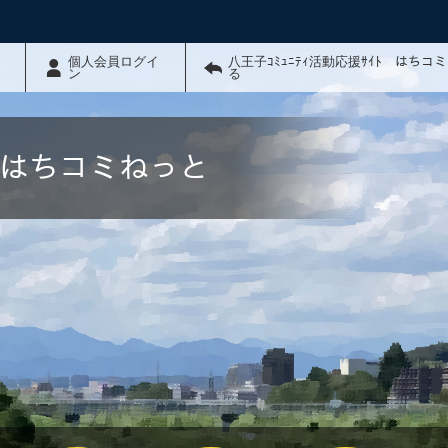
個人会員ログイ
八王子ｺﾐｭﾆﾃｨ活動応援ｻｲﾄ はちコ
ン
る
ﾄ はちコミねっと