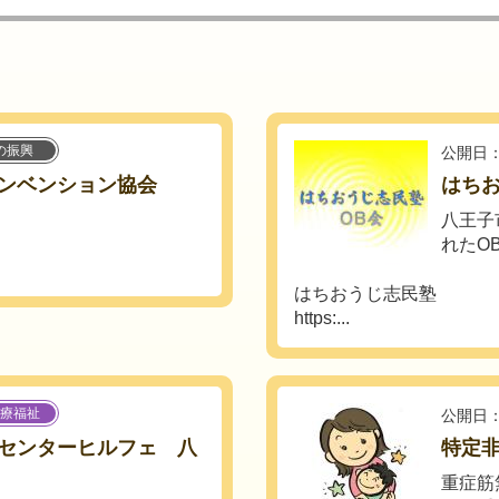
の振興
公開日：
ンベンション協会
はちお
八王子
れたO
はちおうじ志民塾
https:...
療福祉
公開日：
センターヒルフェ 八
特定
重症筋