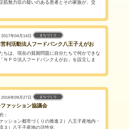
症筋無力症の疑いのある患者とその家族が、交
まちづくり
2017年04月14日
非営利活動法人フードバンク八王子えがお
たちは、現在の貧困問題に自分たちで何かできな
「ＮＰＯ法人フードバンクえがお」を設立しま
まちづくり
2016年09月27日
子ファッション協議会
的：
ァッション都市づくりの推進２）八王子産地内・
流３）八王子産地の活性化