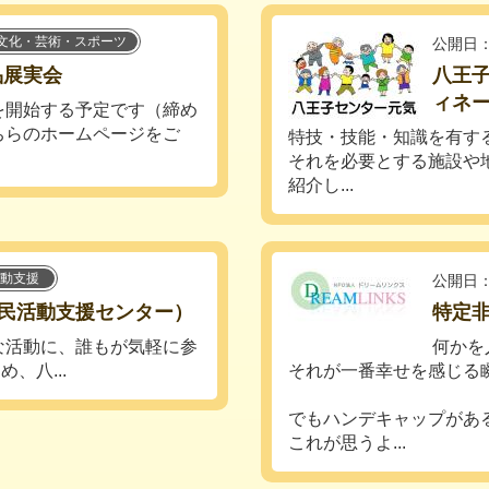
文化・芸術・スポーツ
公開日：
品展実会
八王
ィネ
を開始する予定です（締め
ちらのホームページをご
特技・技能・知識を有す
それを必要とする施設や
紹介し...
動支援
公開日：
民活動支援センター）
特定
な活動に、誰もが気軽に参
何かを
、八...
それが一番幸せを感じる
でもハンデキャップがあ
これが思うよ...