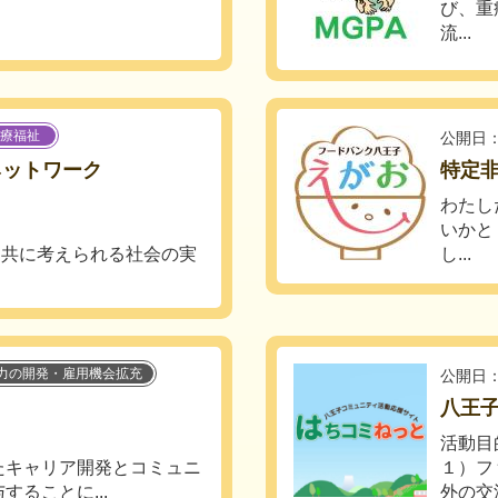
び、重
流...
療福祉
公開日：
ネットワーク
特定
わたし
いかと
、共に考えられる社会の実
し...
力の開発・雇用機会拡充
公開日：
八王
活動目
たキャリア開発とコミュニ
１）フ
ることに...
外の交