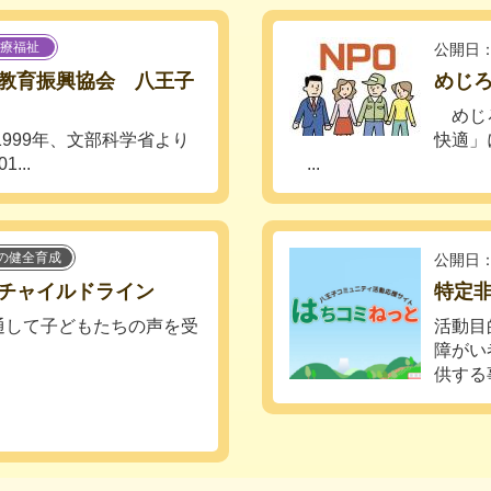
療福祉
公開日：
教育振興協会 八王子
めじ
めじろ
1999年、文部科学省より
快適」
...
...
の健全育成
公開日：
チャイルドライン
特定
通して子どもたちの声を受
活動目
障がい
供する