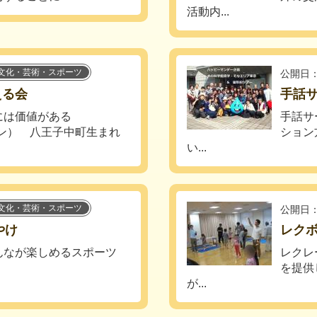
活動内...
文化・芸術・スポーツ
公開日：
える会
手話
人生には価値がある
手話サ
ン） 八王子中町生まれ
ション
い...
文化・芸術・スポーツ
公開日：
やけ
レクボ
んなが楽しめるスポーツ
レクレ
を提供
が...