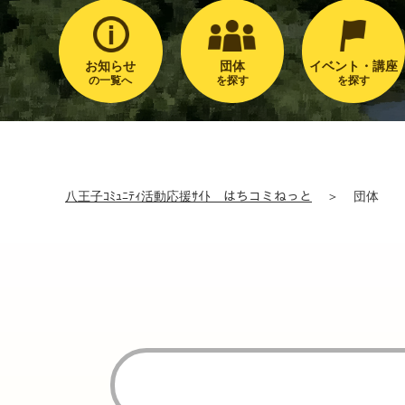
お知らせ
団体
イベント・講座
の一覧へ
を探す
を探す
八王子ｺﾐｭﾆﾃｨ活動応援ｻｲﾄ はちコミねっと
＞
団体