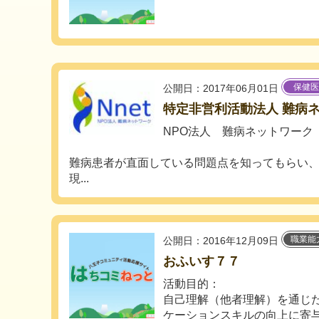
保健医
公開日：2017年06月01日
特定非営利活動法人 難病
NPO法人 難病ネットワーク
難病患者が直面している問題点を知ってもらい
現...
職業能
公開日：2016年12月09日
おふいす７７
活動目的：
自己理解（他者理解）を通じ
ケーションスキルの向上に寄与す