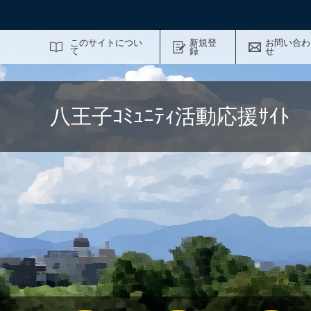
サイト内検索
このサイトについ
新規登
お問い合わ
て
録
せ
八王子ｺﾐｭﾆﾃｨ活動応援ｻｲ