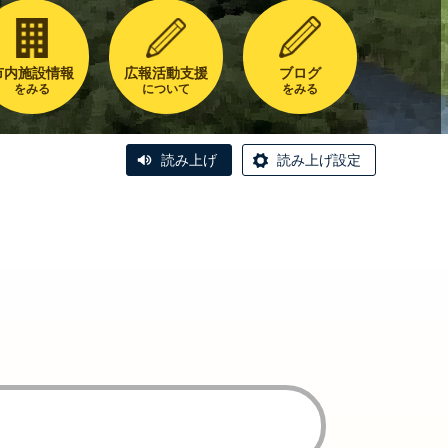
市内施設情報
広報活動支援
ブログ
をみる
について
をみる
読み上げ
読み上げ設定