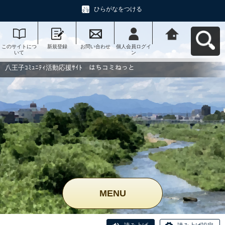
ひらがなをつける
このサイトにつ
新規登録
お問い合わせ
個人会員ログイ
八王子ｺﾐｭﾆﾃｨ活
いて
ン
動応援ｻｲﾄ はち
コミねっとへ戻
る
八王子ｺﾐｭﾆﾃｨ活動応援ｻｲﾄ はちコミねっと
MENU