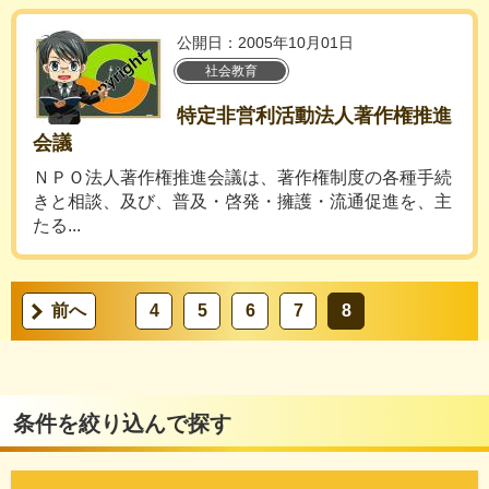
公開日：2005年10月01日
社会教育
特定非営利活動法人著作権推進
会議
ＮＰＯ法人著作権推進会議は、著作権制度の各種手続
きと相談、及び、普及・啓発・擁護・流通促進を、主
たる...
前へ
4
5
6
7
8
条件を絞り込んで探す