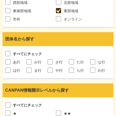
西部地域
北部地域
東南部地域
東部地域
市外
オンライン
団体名から探す
すべてにチェック
あ行
か行
さ行
た行
な行
は行
ま行
や行
ら行
わ行
CANPAN情報開示レベルから探す
すべてにチェック
★
★★