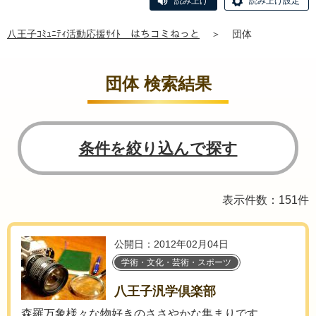
読み上げ
読み上げ設定
八王子ｺﾐｭﾆﾃｨ活動応援ｻｲﾄ はちコミねっと
＞
団体
団体 検索結果
条件を絞り込んで探す
表示件数：151件
公開日：2012年02月04日
学術・文化・芸術・スポーツ
八王子汎学倶楽部
森羅万象様々な物好きのささやかな集まりです。