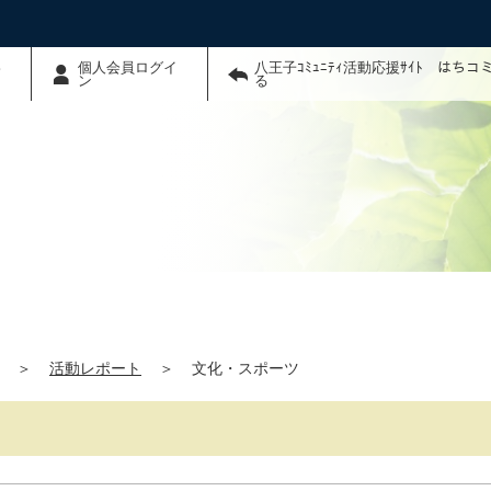
わ
個人会員ログイ
八王子ｺﾐｭﾆﾃｨ活動応援ｻｲﾄ はち
ン
る
＞
活動レポート
＞
文化・スポーツ