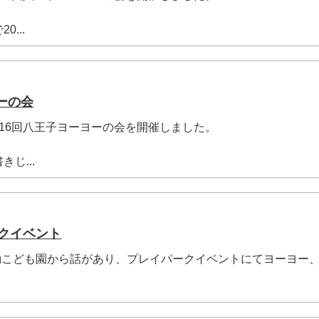
...
ーの会
)に第16回八王子ヨーヨーの会を開催しました。
じ...
ークイベント
) 共励こども園から話があり、プレイパークイベントにてヨーヨー