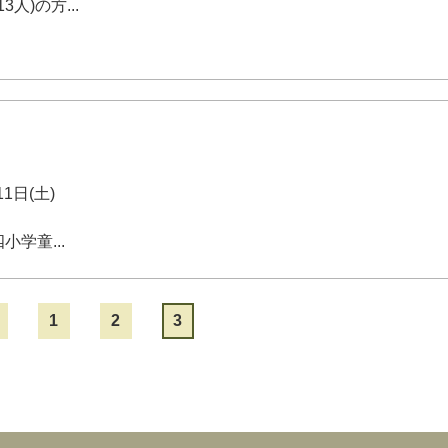
人)の方...
1日(土)
学童...
1
2
3