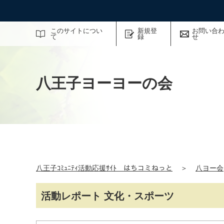
サイト内検索
このサイトについ
新規登
お問い合
て
録
せ
八王子ヨーヨーの会
八王子ｺﾐｭﾆﾃｨ活動応援ｻｲﾄ はちコミねっと
＞
八ヨー会
活動レポート 文化・スポーツ