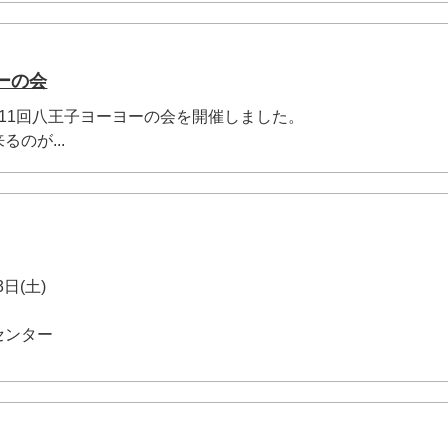
ーの会
)に第11回八王子ヨーヨーの会を開催しました。
のが...
日(土)
センター