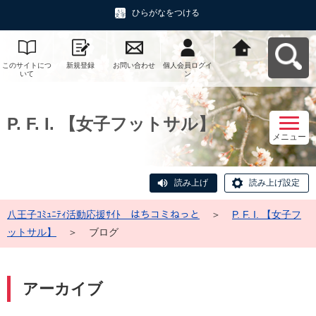
ひらがなをつける
このサイトにつ
新規登録
お問い合わせ
個人会員ログイ
八王子ｺﾐｭﾆﾃｨ活
いて
ン
動応援ｻｲﾄ はち
コミねっとへ戻
る
P. F. I. 【女子フットサル】
メニュー
読み上げ
読み上げ設定
八王子ｺﾐｭﾆﾃｨ活動応援ｻｲﾄ はちコミねっと
＞
P. F. I. 【女子フ
ットサル】
＞
ブログ
アーカイブ