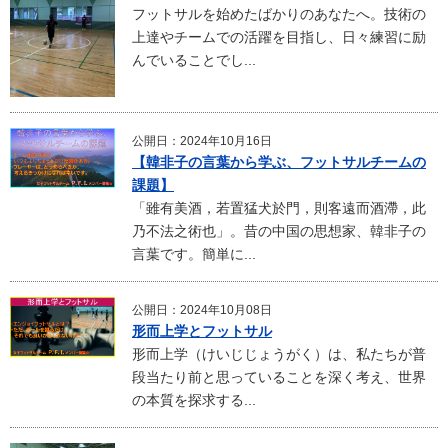
フットサルを始めたばかりのあなたへ。技術の
上達やチームでの活躍を目指し、日々練習に励
んでいることでし...
公開日：2024年10月16日
【韓非子の言葉から学ぶ、フットサルチームの
課題】
「雖有美酒，若置猛犬於門，則客遠而酒滯，此
乃不法之術也」。昔の中国の思想家、韓非子の
言葉です。簡単に...
公開日：2024年10月08日
形而上学とフットサル
形而上学（けいじじょうがく）は、私たちが普
段当たり前と思っていることを深く考え、世界
の本質を探求する...