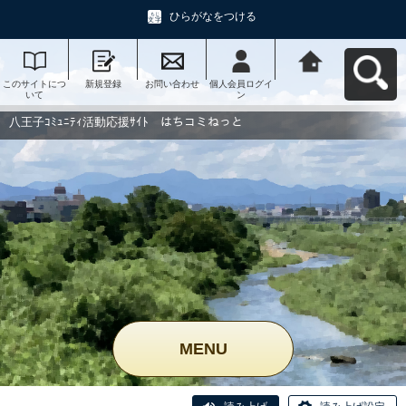
ひらがなをつける
このサイトにつ
新規登録
お問い合わせ
個人会員ログイ
八王子ｺﾐｭﾆﾃｨ活
いて
ン
動応援ｻｲﾄ はち
コミねっとへ戻
る
八王子ｺﾐｭﾆﾃｨ活動応援ｻｲﾄ はちコミねっと
MENU