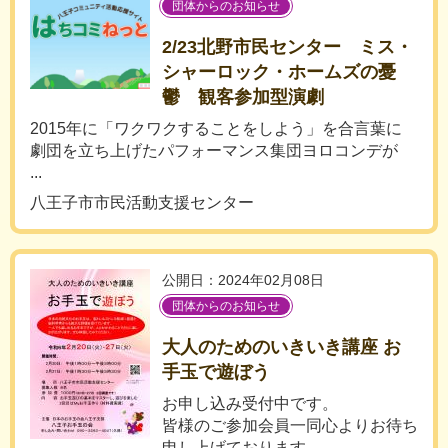
団体からのお知らせ
2/23北野市民センター ミス・
シャーロック・ホームズの憂
鬱 観客参加型演劇
2015年に「ワクワクすることをしよう」を合言葉に
劇団を立ち上げたパフォーマンス集団ヨロコンデが
...
八王子市市民活動支援センター
公開日：2024年02月08日
団体からのお知らせ
大人のためのいきいき講座 お
手玉で遊ぼう
お申し込み受付中です。
皆様のご参加会員一同心よりお待ち
申し上げております。