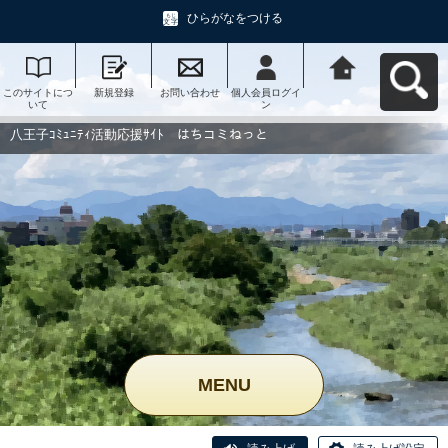
ひらがなをつける
このサイトにつ
新規登録
お問い合わせ
個人会員ログイ
八王子ｺﾐｭﾆﾃｨ活
いて
ン
動応援ｻｲﾄ はち
コミねっとへ戻
る
八王子ｺﾐｭﾆﾃｨ活動応援ｻｲﾄ はちコミねっと
MENU