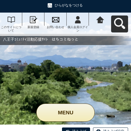
ひらがなをつける
このサイトにつ
新規登録
お問い合わせ
個人会員ログイ
八王子ｺﾐｭﾆﾃｨ活
いて
ン
動応援ｻｲﾄ はち
コミねっとへ戻
る
八王子ｺﾐｭﾆﾃｨ活動応援ｻｲﾄ はちコミねっと
MENU