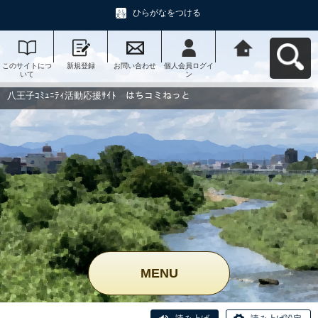
ひらがなをつける
このサイトにつ
新規登録
お問い合わせ
個人会員ログイ
八王子ｺﾐｭﾆﾃｨ活
いて
ン
動応援ｻｲﾄ はち
コミねっとへ戻
る
八王子ｺﾐｭﾆﾃｨ活動応援ｻｲﾄ はちコミねっと
MENU