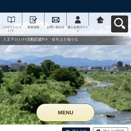
このサイトにつ
新規登録
お問い合わせ
個人会員ログイ
八王子ｺﾐｭﾆﾃｨ活
いて
ン
動応援ｻｲﾄ はち
コミねっとへ戻
る
八王子ｺﾐｭﾆﾃｨ活動応援ｻｲﾄ はちコミねっと
MENU