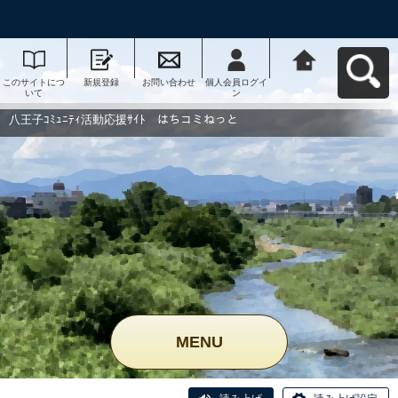
このサイトにつ
新規登録
お問い合わせ
個人会員ログイ
八王子ｺﾐｭﾆﾃｨ活
いて
ン
動応援ｻｲﾄ はち
コミねっとへ戻
る
八王子ｺﾐｭﾆﾃｨ活動応援ｻｲﾄ はちコミねっと
MENU