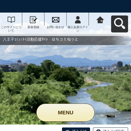
このサイトにつ
新規登録
お問い合わせ
個人会員ログイ
八王子ｺﾐｭﾆﾃｨ活
いて
ン
動応援ｻｲﾄ はち
コミねっとへ戻
る
八王子ｺﾐｭﾆﾃｨ活動応援ｻｲﾄ はちコミねっと
MENU