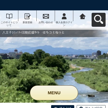
このサイトにつ
新規登録
お問い合わせ
個人会員ログイ
八王子ｺﾐｭﾆﾃｨ活
いて
ン
動応援ｻｲﾄ はち
コミねっとへ戻
る
八王子ｺﾐｭﾆﾃｨ活動応援ｻｲﾄ はちコミねっと
MENU