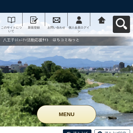
このサイトにつ
新規登録
お問い合わせ
個人会員ログイ
八王子ｺﾐｭﾆﾃｨ活
いて
ン
動応援ｻｲﾄ はち
コミねっとへ戻
る
八王子ｺﾐｭﾆﾃｨ活動応援ｻｲﾄ はちコミねっと
MENU