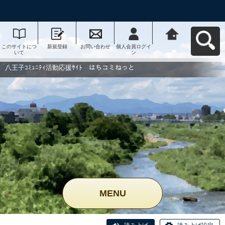
このサイトにつ
新規登録
お問い合わせ
個人会員ログイ
八王子ｺﾐｭﾆﾃｨ活
いて
ン
動応援ｻｲﾄ はち
コミねっとへ戻
る
八王子ｺﾐｭﾆﾃｨ活動応援ｻｲﾄ はちコミねっと
MENU