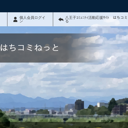
個人会員ログイ
八王子ｺﾐｭﾆﾃｨ活動応援ｻｲﾄ はちコ
ン
る
ﾄ はちコミねっと