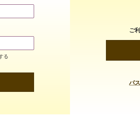
ご
する
パ