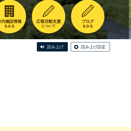
市内施設情報
広報活動支援
ブログ
をみる
について
をみる
読み上げ
読み上げ設定