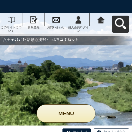
このサイトにつ
新規登録
お問い合わせ
個人会員ログイ
八王子ｺﾐｭﾆﾃｨ活
いて
ン
動応援ｻｲﾄ はち
コミねっとへ戻
る
八王子ｺﾐｭﾆﾃｨ活動応援ｻｲﾄ はちコミねっと
MENU