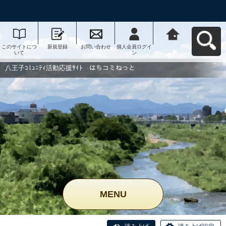
このサイトにつ
新規登録
お問い合わせ
個人会員ログイ
八王子ｺﾐｭﾆﾃｨ活
いて
ン
動応援ｻｲﾄ はち
コミねっとへ戻
る
八王子ｺﾐｭﾆﾃｨ活動応援ｻｲﾄ はちコミねっと
MENU