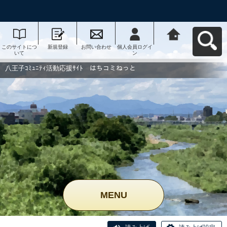
このサイトにつ
新規登録
お問い合わせ
個人会員ログイ
八王子ｺﾐｭﾆﾃｨ活
いて
ン
動応援ｻｲﾄ はち
コミねっとへ戻
る
八王子ｺﾐｭﾆﾃｨ活動応援ｻｲﾄ はちコミねっと
MENU