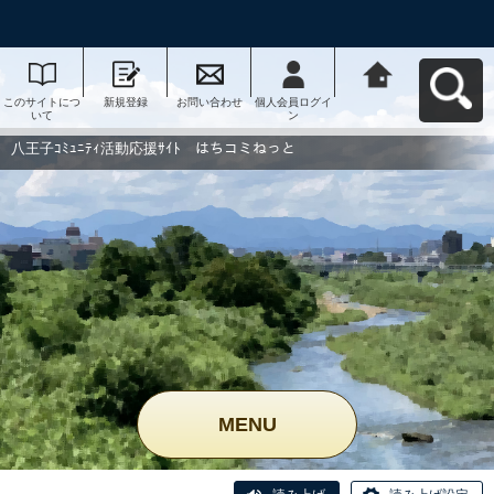
このサイトにつ
新規登録
お問い合わせ
個人会員ログイ
八王子ｺﾐｭﾆﾃｨ活
いて
ン
動応援ｻｲﾄ はち
コミねっとへ戻
る
八王子ｺﾐｭﾆﾃｨ活動応援ｻｲﾄ はちコミねっと
MENU