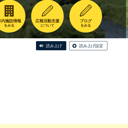
市内施設情報
広報活動支援
ブログ
をみる
について
をみる
読み上げ
読み上げ設定