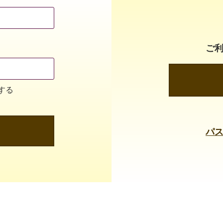
ご
する
パ