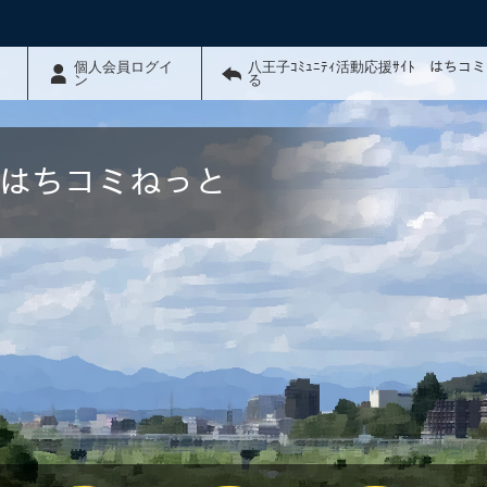
個人会員ログイ
八王子ｺﾐｭﾆﾃｨ活動応援ｻｲﾄ はちコ
ン
る
ﾄ はちコミねっと